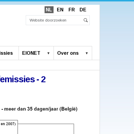
NL
EN
FR
DE
Zoek
Geavanceerd
Zoeken
zoeken...
ssies
EIONET
Over ons
femissies - 2