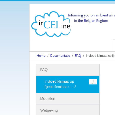
Home
Documentatie
FAQ
Invloed klimaat op fi
N
FAQ
a
v
i
Invloed klimaat op
g
fijnstofemissies - 2
a
t
Modellen
i
e
Wetgeving