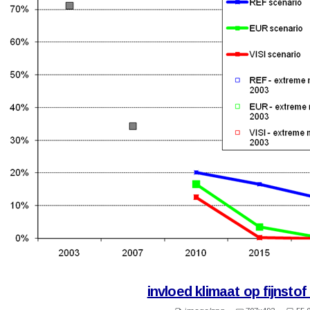
invloed klimaat op fijnsto