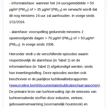
- informatiefase: wanneer het 24-uursgemiddelde > 50
µg/m³ (PM
) of > 35 µg/m³ (PM
) en verwacht wordt dat
10
2.5
dit nog minstens 24 uur zal aanhouden. In voege sinds
1/11/2016.
- alarmfase: voorspelling gedurende minstens 2
opeenvolgende dagen > 70 µg/m³ (PM
) of > 50 µg/m³
10
(PM
). In voege sinds 2006.
2.5
Hieronder vindt u de verschillende episodes waarin
respectievelijk de alarmfase (in Tabel 1) en de
informatiefase (in Tabel 2) afgekondigd werden, sinds
hun inwerkingstelling. Deze episodes worden ook
beschreven in de jaarlijkse luchtkwaliteitsrapporten
(
www.irceline.be/nl/documentatie/publicaties/jaarrapporten
).
De primaire bron van luchtvervuiling zijn de emissies van
luchtvervuilende stoffen door industrie, verkeer,
gebouwenverwarming (voornamelijk houtstook) en