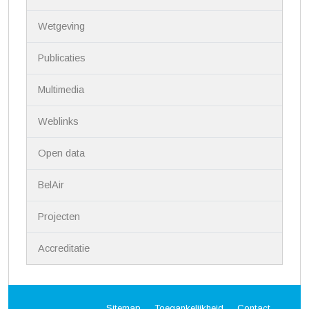
t
i
Wetgeving
e
Publicaties
Multimedia
Weblinks
Open data
BelAir
Projecten
Accreditatie
Sitemap
Toegankelijkheid
Contact