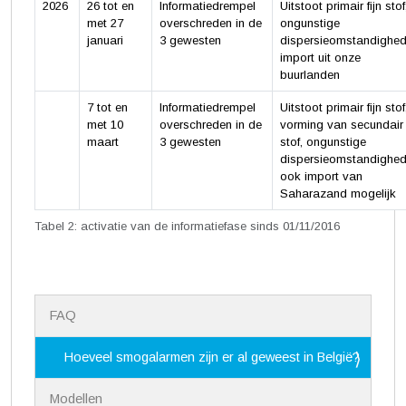
2026
26 tot en
Informatiedrempel
Uitstoot primair fijn stof
met 27
overschreden in de
ongunstige
januari
3 gewesten
dispersieomstandighed
import uit onze
buurlanden
7 tot en
Informatiedrempel
Uitstoot primair fijn stof
met 10
overschreden in de
vorming van secundair f
maart
3 gewesten
stof, ongunstige
dispersieomstandighed
ook import van
Saharazand mogelijk
Tabel 2: activatie van de informatiefase sinds 01/11/2016
N
FAQ
a
v
i
Hoeveel smogalarmen zijn er al geweest in België?
g
a
Modellen