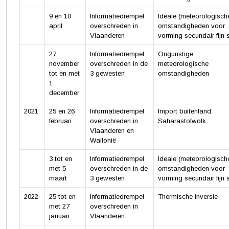
9 en 10
Informatiedrempel
Ideale (meteorologisch
april
overschreden in
omstandigheden voor
Vlaanderen
vorming secundair fijn s
27
Informatiedrempel
Ongunstige
november
overschreden in de
meteorologische
tot en met
3 gewesten
omstandigheden
1
december
2021
25 en 26
Informatiedrempel
Import buitenland:
februari
overschreden in
Saharastofwolk
Vlaanderen en
Wallonië
3 tot en
Informatiedrempel
Ideale (meteorologisch
met 5
overschreden in de
omstandigheden voor
maart
3 gewesten
vorming secundair fijn s
2022
25 tot en
Informatiedrempel
Thermische inversie
met 27
overschreden in
januari
Vlaanderen