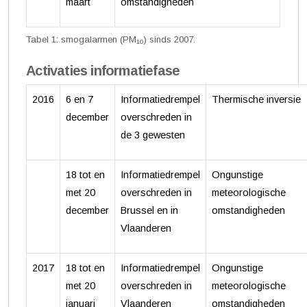
maart
omstandigheden
Tabel 1: smogalarmen (PM
) sinds 2007.
10
Activaties informatiefase
2016
6 en 7
Informatiedrempel
Thermische inversie
december
overschreden in
de 3 gewesten
18 tot en
Informatiedrempel
Ongunstige
met 20
overschreden in
meteorologische
december
Brussel en in
omstandigheden
Vlaanderen
2017
18 tot en
Informatiedrempel
Ongunstige
met 20
overschreden in
meteorologische
januari
Vlaanderen
omstandigheden