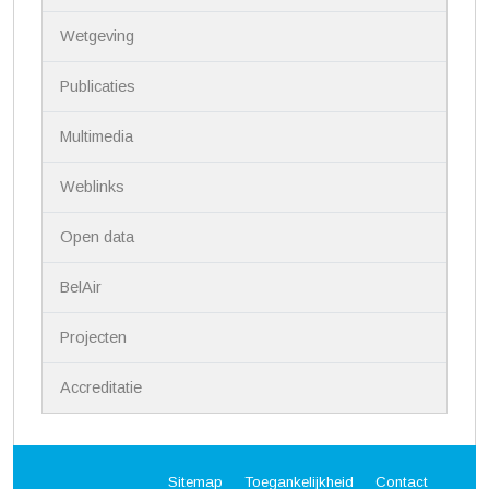
i
Wetgeving
e
Publicaties
Multimedia
Weblinks
Open data
BelAir
Projecten
Accreditatie
Sitemap
Toegankelijkheid
Contact