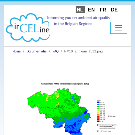
NL
EN
FR
DE
Home
Documentatie
FAQ
PM10_anmean_2012.png