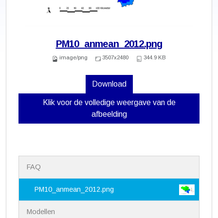
PM10_anmean_2012.png
image/png
3507x2480
344.9 KB
Download
Klik voor de volledige weergave van de
afbeelding
N
FAQ
a
v
i
PM10_anmean_2012.png
g
a
Modellen
t