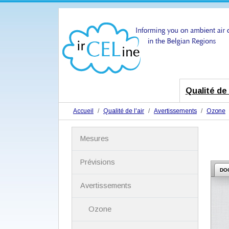
Qualité de l
Accueil
Qualité de l'air
Avertissements
Ozone
N
Mesures
a
v
i
Prévisions
g
DO
a
Avertissements
t
i
Ozone
o
n