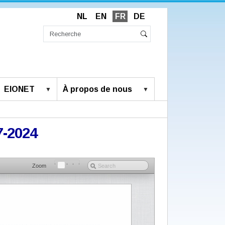
NL
EN
FR
DE
Chercher
par
Recherche
Rechercher
avancée…
EIONET
À propos de nous
7-2024
Zoom