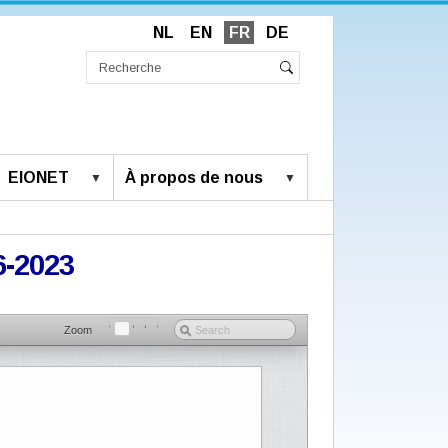
NL
EN
FR
DE
Chercher
par
Recherche
Rechercher
avancée…
EIONET
À propos de nous
6-2023
Zoom