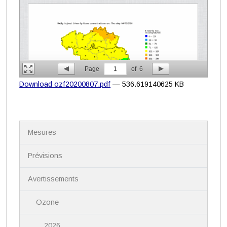
Page
1
of
6
Download ozf20200807.pdf
— 536.619140625 KB
N
Mesures
a
v
i
Prévisions
g
a
Avertissements
t
i
Ozone
o
n
2026