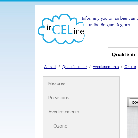
Qualité de l
Accueil
Qualité de l'air
Avertissements
Ozone
N
Mesures
a
v
i
Prévisions
g
DO
a
Avertissements
t
i
Ozone
o
n