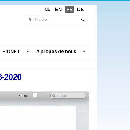
NL
EN
FR
DE
Chercher
par
Recherche
Rechercher
avancée…
EIONET
À propos de nous
8-2020
Zoom