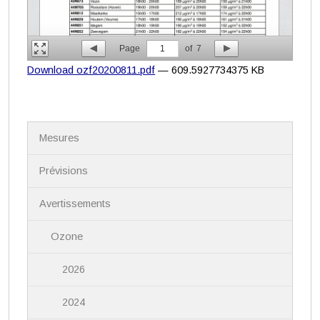
Page
1
of
7
Download ozf20200811.pdf
— 609.5927734375 KB
N
Mesures
a
v
i
Prévisions
g
a
Avertissements
t
i
Ozone
o
n
2026
2024