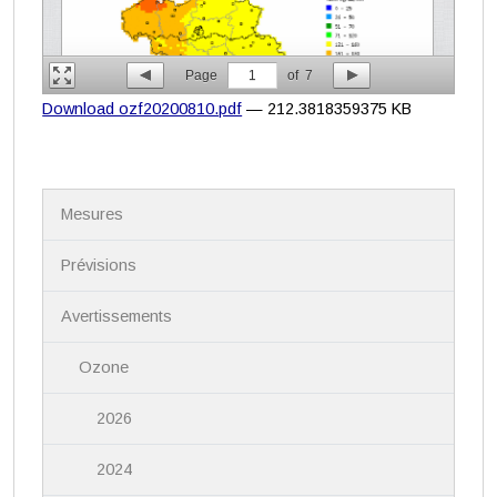
Page
1
of
7
Download ozf20200810.pdf
— 212.3818359375 KB
N
Mesures
a
v
i
Prévisions
g
a
Avertissements
t
i
Ozone
o
n
2026
2024