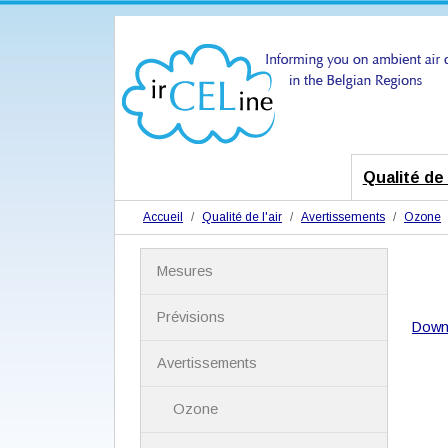
Qualité de l
Accueil
Qualité de l'air
Avertissements
Ozone
N
Mesures
a
v
i
Prévisions
Down
g
a
Avertissements
t
i
Ozone
o
n