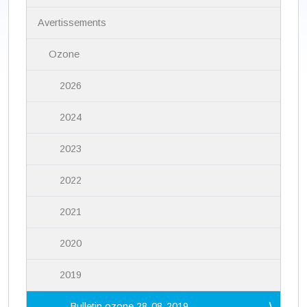
g
a
Avertissements
t
i
Ozone
o
n
2026
2024
2023
2022
2021
2020
2019
Bulletin ozone 28-08-2019