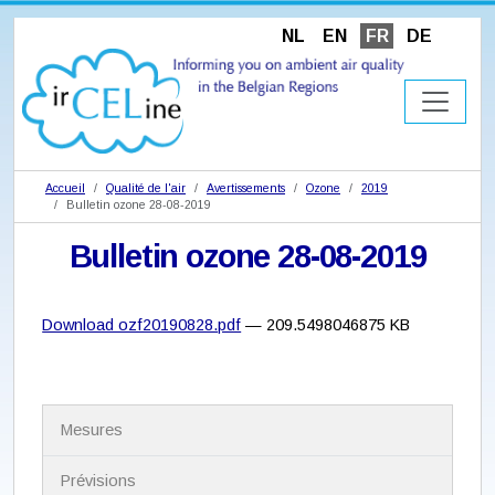
NL
EN
FR
DE
Accueil
Qualité de l'air
Avertissements
Ozone
2019
Bulletin ozone 28-08-2019
Bulletin ozone 28-08-2019
Download ozf20190828.pdf
— 209.5498046875 KB
N
Mesures
a
v
i
Prévisions