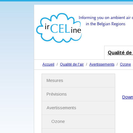
Qualité de l
Accueil
Qualité de l'air
Avertissements
Ozone
N
Mesures
a
v
i
Prévisions
Down
g
a
Avertissements
t
i
Ozone
o
n