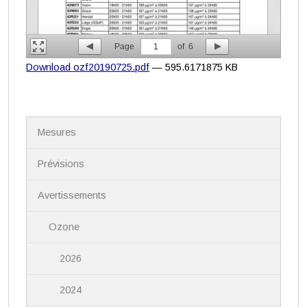
Page
1
of
6
Download ozf20190725.pdf
— 595.6171875 KB
N
Mesures
a
v
i
Prévisions
g
a
Avertissements
t
i
Ozone
o
n
2026
2024