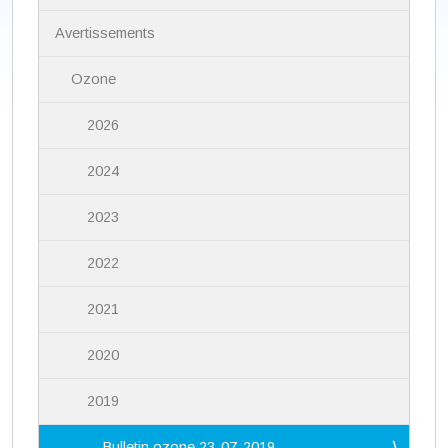
g
a
Avertissements
t
i
Ozone
o
n
2026
2024
2023
2022
2021
2020
2019
Bulletin ozone 23-07-2019