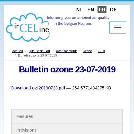
NL
EN
FR
DE
Accueil
Qualité de l'air
Avertissements
Ozone
2019
Bulletin ozone 23-07-2019
Bulletin ozone 23-07-2019
Download ozf20190723.pdf
— 254.5771484375 KB
N
Mesures
a
v
i
Prévisions