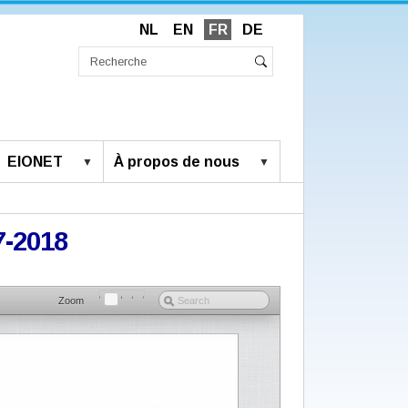
NL
EN
FR
DE
Chercher
par
Recherche
Rechercher
avancée…
EIONET
À propos de nous
7-2018
Zoom