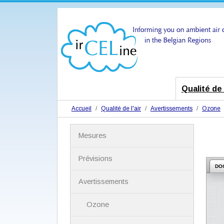
Qualité de l
Accueil
Qualité de l'air
Avertissements
Ozone
N
Mesures
a
v
i
Prévisions
g
DO
a
Avertissements
t
i
Ozone
o
n