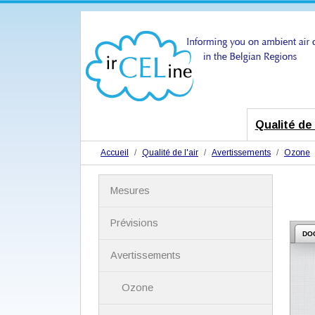
Qualité de l
Accueil
Qualité de l'air
Avertissements
Ozone
N
Mesures
a
v
i
Prévisions
g
DO
a
Avertissements
t
i
Ozone
o
n