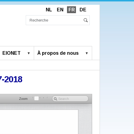
NL
EN
FR
DE
Chercher
par
Recherche
Rechercher
avancée…
EIONET
À propos de nous
7-2018
Zoom