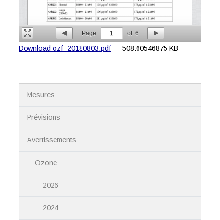
Page
1
of
6
Download ozf_20180803.pdf
— 508.60546875 KB
N
Mesures
a
v
i
Prévisions
g
a
Avertissements
t
i
Ozone
o
n
2026
2024