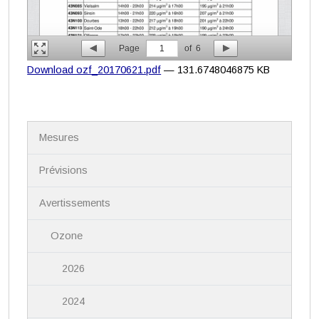
Page
1
of
6
Download ozf_20170621.pdf
— 131.6748046875 KB
N
Mesures
a
v
i
Prévisions
g
a
Avertissements
t
i
Ozone
o
n
2026
2024