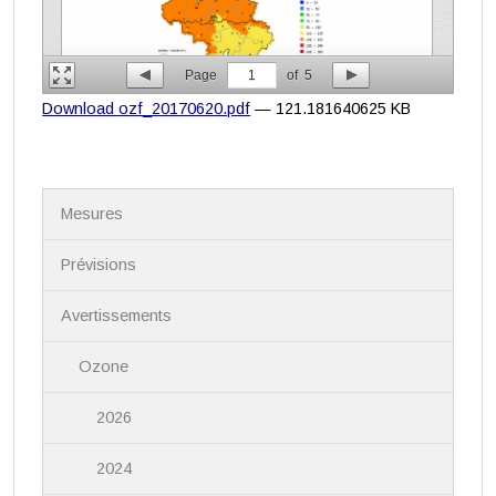
Page
1
of
5
Download ozf_20170620.pdf
— 121.181640625 KB
N
Mesures
a
v
i
Prévisions
g
a
Avertissements
t
i
Ozone
o
n
2026
2024