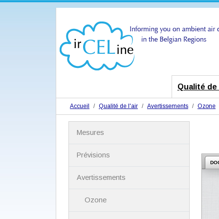
Qualité de l
Accueil
Qualité de l'air
Avertissements
Ozone
N
Mesures
a
v
i
Prévisions
g
DO
a
Avertissements
t
i
Ozone
o
n