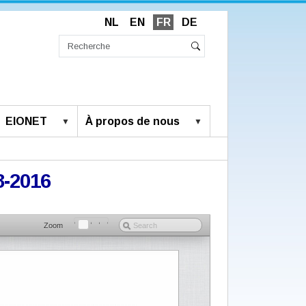
NL
EN
FR
DE
Chercher
par
Recherche
Rechercher
avancée…
EIONET
À propos de nous
8-2016
Zoom