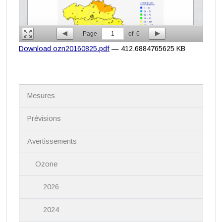
Page
1
of
6
Download ozn20160825.pdf
— 412.6884765625 KB
N
Mesures
a
v
i
Prévisions
g
a
Avertissements
t
i
Ozone
o
n
2026
2024