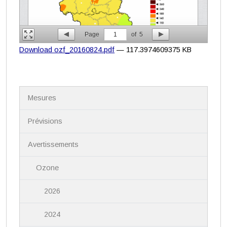
Page
1
of
5
Download ozf_20160824.pdf
— 117.3974609375 KB
N
Mesures
a
v
i
Prévisions
g
a
Avertissements
t
i
Ozone
o
n
2026
2024