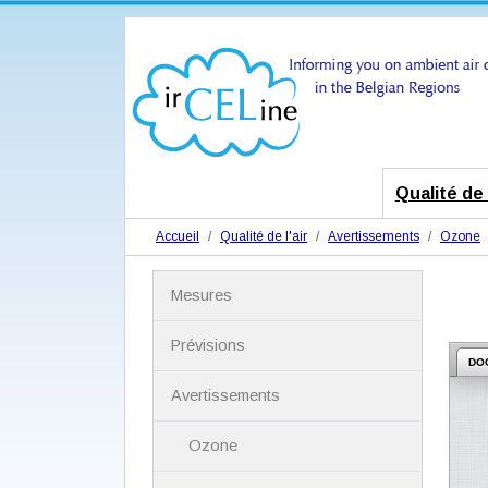
Qualité de l
Accueil
Qualité de l'air
Avertissements
Ozone
N
Mesures
a
v
i
Prévisions
g
DO
a
Avertissements
t
i
Ozone
o
n