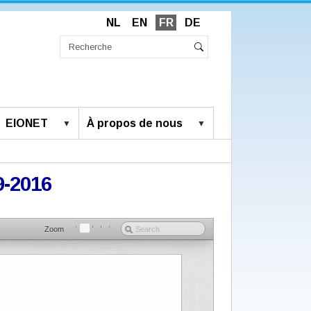
NL
EN
FR
DE
Chercher
par
Recherche
Rechercher
avancée…
EIONET
À propos de nous
9-2016
Zoom