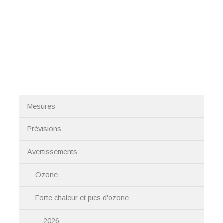
N
Mesures
a
v
i
Prévisions
g
a
Avertissements
t
i
Ozone
o
n
Forte chaleur et pics d'ozone
2026