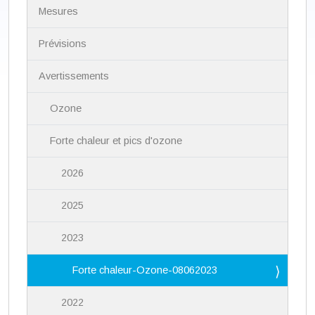
N
Mesures
a
v
i
Prévisions
g
a
Avertissements
t
i
Ozone
o
n
Forte chaleur et pics d'ozone
2026
2025
2023
Forte chaleur-Ozone-08062023
2022