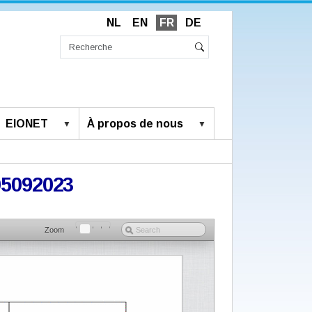
NL
EN
FR
DE
Chercher
par
Recherche
Rechercher
avancée…
EIONET
À propos de nous
05092023
Zoom