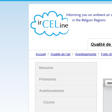
Qualité de l
Accueil
Qualité de l'air
Avertissements
Forte ch
N
Mesures
a
v
i
Prévisions
g
DO
a
Avertissements
t
i
Ozone
o
n