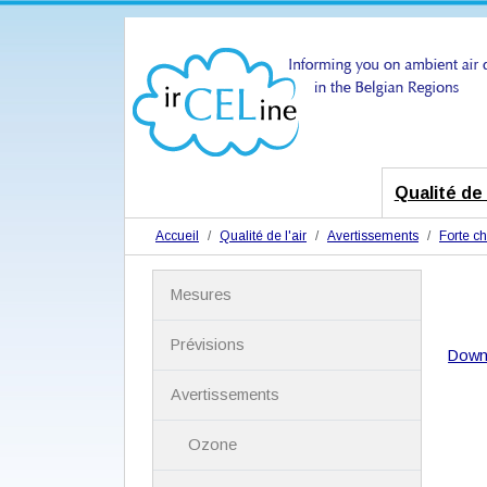
Qualité de l
Accueil
Qualité de l'air
Avertissements
Forte ch
N
Mesures
a
v
i
Prévisions
Down
g
a
Avertissements
t
i
Ozone
o
n