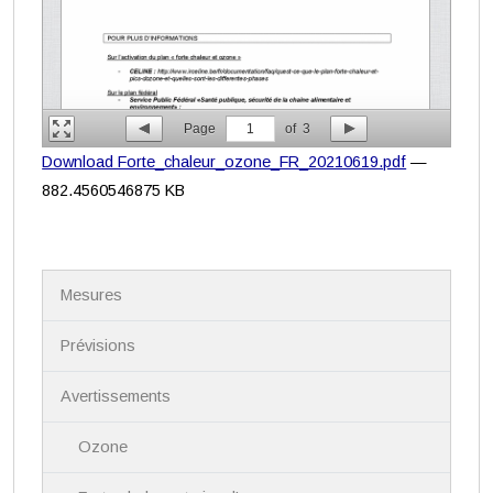
Page
1
of
3
Download Forte_chaleur_ozone_FR_20210619.pdf
—
882.4560546875 KB
N
Mesures
a
v
i
Prévisions
g
a
Avertissements
t
i
Ozone
o
n