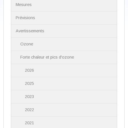
N
Mesures
a
v
i
Prévisions
g
a
Avertissements
t
i
Ozone
o
n
Forte chaleur et pics d'ozone
2026
2025
2023
2022
2021