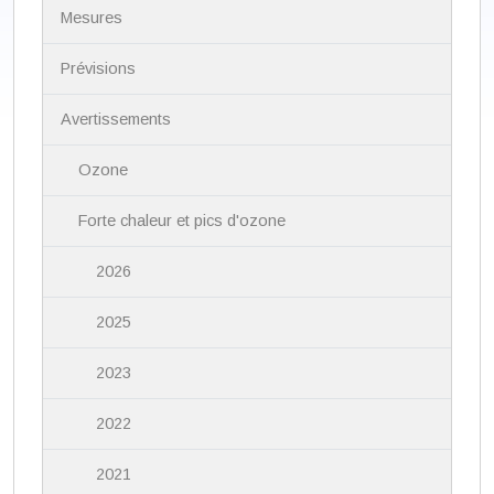
N
Mesures
a
v
i
Prévisions
g
a
Avertissements
t
i
Ozone
o
n
Forte chaleur et pics d'ozone
2026
2025
2023
2022
2021