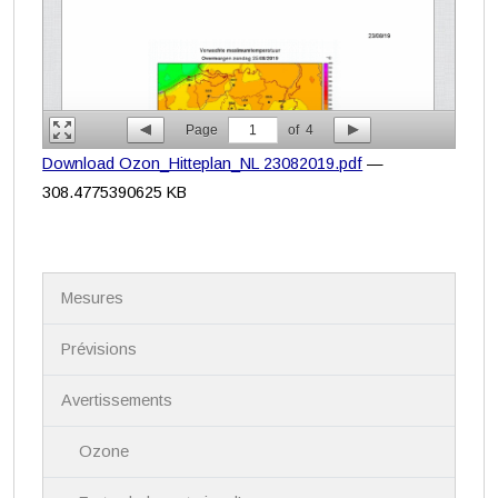
Page
1
of
4
Download Ozon_Hitteplan_NL 23082019.pdf
—
308.4775390625 KB
N
Mesures
a
v
i
Prévisions
g
a
Avertissements
t
i
Ozone
o
n