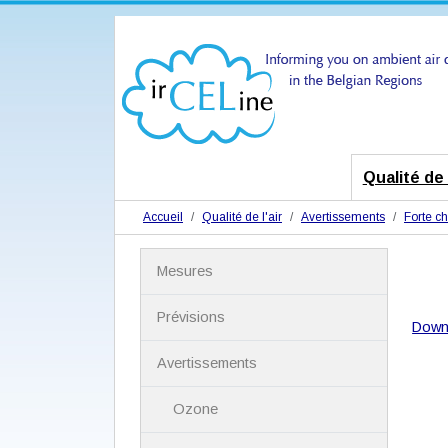
Qualité de l
Accueil
Qualité de l'air
Avertissements
Forte ch
N
Mesures
a
v
i
Prévisions
Down
g
a
Avertissements
t
i
Ozone
o
n