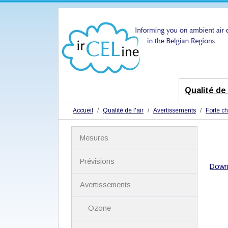
Qualité de l
Accueil
Qualité de l'air
Avertissements
Forte ch
N
Mesures
a
v
i
Prévisions
Down
g
a
Avertissements
t
i
Ozone
o
n