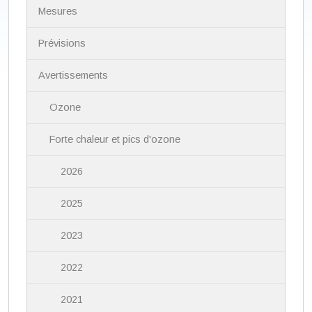
N
Mesures
a
v
i
Prévisions
g
a
Avertissements
t
i
Ozone
o
n
Forte chaleur et pics d'ozone
2026
2025
2023
2022
2021