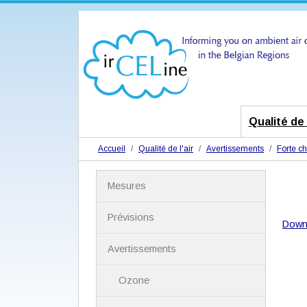
Qualité de l
Accueil
Qualité de l'air
Avertissements
Forte ch
N
Mesures
a
v
i
Prévisions
Down
g
a
Avertissements
t
i
Ozone
o
n