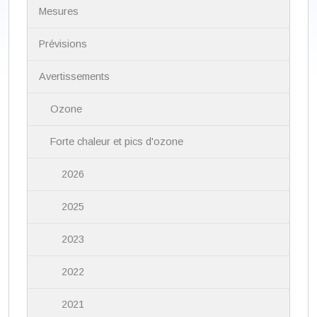
N
Mesures
a
v
i
Prévisions
g
a
Avertissements
t
i
Ozone
o
n
Forte chaleur et pics d'ozone
2026
2025
2023
2022
2021