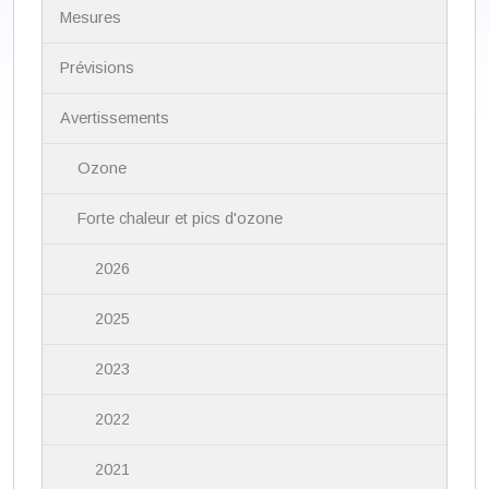
N
Mesures
a
v
i
Prévisions
g
a
Avertissements
t
i
Ozone
o
n
Forte chaleur et pics d'ozone
2026
2025
2023
2022
2021