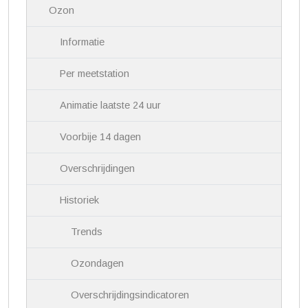
a
Ozon
t
i
Informatie
e
Per meetstation
Animatie laatste 24 uur
Voorbije 14 dagen
Overschrijdingen
Historiek
Trends
Ozondagen
Overschrijdingsindicatoren