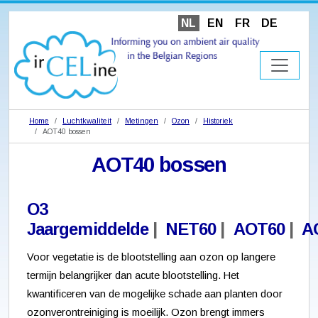
NL
EN
FR
DE
Home
Luchtkwaliteit
Metingen
Ozon
Historiek
AOT40 bossen
AOT40 bossen
O3
Jaargemiddelde
|
NET60
|
AOT60
|
A
Voor vegetatie is de blootstelling aan ozon op langere
termijn belangrijker dan acute blootstelling. Het
kwantificeren van de mogelijke schade aan planten door
ozonverontreiniging is moeilijk. Ozon brengt immers