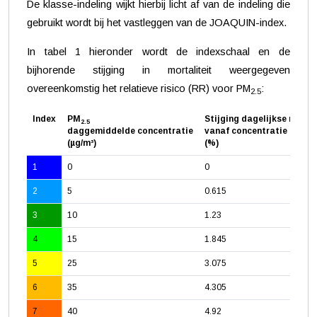
De klasse-indeling wijkt hierbij licht af van de indeling die
gebruikt wordt bij het vastleggen van de JOAQUIN-index.
In tabel 1 hieronder wordt de indexschaal en de
bijhorende stijging in mortaliteit weergegeven
overeenkomstig het relatieve risico (RR) voor PM
:
2.5
Index
PM
Stijging dagelijkse mortal
2.5
daggemiddelde concentratie
vanaf concentratie 0 µg/m
(µg/m³)
(%)
1
0
0
2
5
0.615
3
10
1.23
4
15
1.845
5
25
3.075
6
35
4.305
7
40
4.92