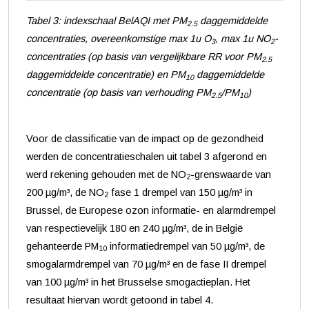
Tabel 3: indexschaal BelAQI met PM
daggemiddelde
2.5
concentraties, overeenkomstige max 1u O
, max 1u NO
-
3
2
concentraties (op basis van vergelijkbare RR voor PM
2.5
daggemiddelde concentratie) en PM
daggemiddelde
10
concentratie (op basis van verhouding PM
/PM
)
2.5
10
Voor de classificatie van de impact op de gezondheid
werden de concentratieschalen uit tabel 3 afgerond en
werd rekening gehouden met de NO
-grenswaarde van
2
200 µg/m³, de NO
fase 1 drempel van 150 µg/m³ in
2
Brussel, de Europese ozon informatie- en alarmdrempel
van respectievelijk 180 en 240 µg/m³, de in België
gehanteerde PM
informatiedrempel van 50 µg/m³, de
10
smogalarmdrempel van 70 µg/m³ en de fase II drempel
van 100 µg/m³ in het Brusselse smogactieplan. Het
resultaat hiervan wordt getoond in tabel 4.