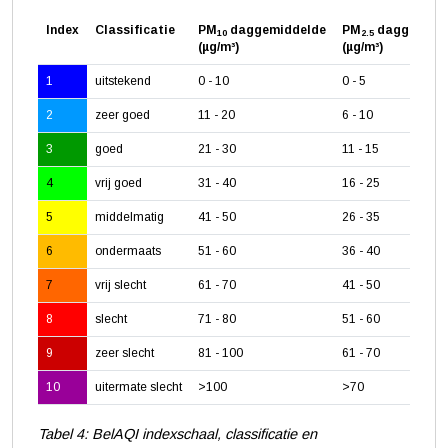
Index
Classificatie
PM
daggemiddelde
PM
daggemidd
10
2.5
(µg/m³)
(µg/m³)
1
uitstekend
0 - 10
0 - 5
2
zeer goed
11 - 20
6 - 10
3
goed
21 - 30
11 - 15
4
vrij goed
31 - 40
16 - 25
5
middelmatig
41 - 50
26 - 35
6
ondermaats
51 - 60
36 - 40
7
vrij slecht
61 - 70
41 - 50
8
slecht
71 - 80
51 - 60
9
zeer slecht
81 - 100
61 - 70
10
uitermate slecht
>100
>70
Tabel 4: BelAQI indexschaal, classificatie en