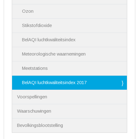
g
a
Ozon
t
i
Stikstofdioxide
e
BelAQI luchtkwaliteitsindex
Meteorologische waarnemingen
Meetstations
BelAQI luchtkwaliteitsindex 2017
Voorspellingen
Waarschuwingen
Bevolkingsblootstelling