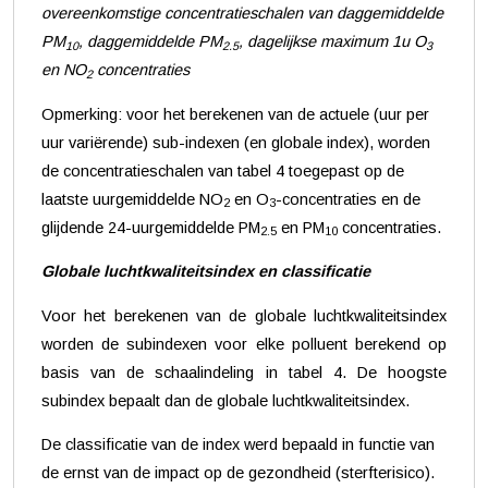
overeenkomstige concentratieschalen van daggemiddelde
PM
, daggemiddelde PM
, dagelijkse maximum 1u O
10
2.5
3
en NO
concentraties
2
Opmerking: voor het berekenen van de actuele (uur per
uur variërende) sub-indexen (en globale index), worden
de concentratieschalen van tabel 4 toegepast op de
laatste uurgemiddelde NO
en O
-concentraties en de
2
3
glijdende 24-uurgemiddelde PM
en PM
concentraties.
2.5
10
Globale luchtkwaliteitsindex en classificatie
Voor het berekenen van de globale luchtkwaliteitsindex
worden de subindexen voor elke polluent berekend op
basis van de schaalindeling in tabel 4. De hoogste
subindex bepaalt dan de globale luchtkwaliteitsindex.
De classificatie van de index werd bepaald in functie van
de ernst van de impact op de gezondheid (sterfterisico).