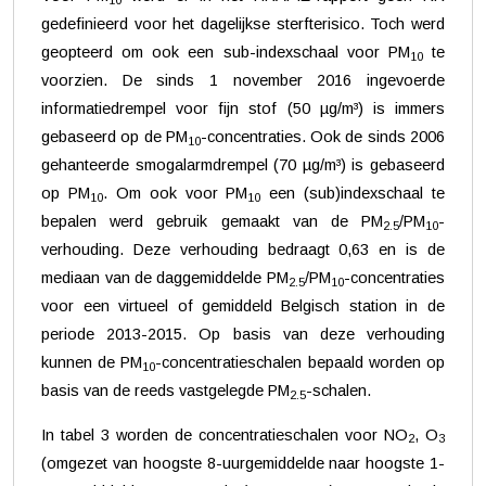
gedefinieerd voor het dagelijkse sterfterisico. Toch werd
geopteerd om ook een sub-indexschaal voor PM
te
10
voorzien. De sinds 1 november 2016 ingevoerde
informatiedrempel voor fijn stof (50 µg/m³) is immers
gebaseerd op de PM
-concentraties. Ook de sinds 2006
10
gehanteerde smogalarmdrempel (70 µg/m³) is gebaseerd
op PM
. Om ook voor PM
een (sub)indexschaal te
10
10
bepalen werd gebruik gemaakt van de PM
/PM
-
2.5
10
verhouding. Deze verhouding bedraagt 0,63 en is de
mediaan van de daggemiddelde PM
/PM
-concentraties
2.5
10
voor een virtueel of gemiddeld Belgisch station in de
periode 2013-2015. Op basis van deze verhouding
kunnen de PM
-concentratieschalen bepaald worden op
10
basis van de reeds vastgelegde PM
-schalen.
2.5
In tabel 3 worden de concentratieschalen voor NO
, O
2
3
(omgezet van hoogste 8-uurgemiddelde naar hoogste 1-