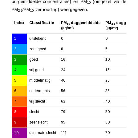
uurgemiddelde concentraties) en PM
(omgezet via de
10
PM
/PM
-verhouding) weergegeven.
2.5
10
Index
Classificatie
PM
daggemiddelde
PM
daggemidd
10
2.5
(µg/m³)
(µg/m³)
1
uitstekend
0
0
2
zeer goed
8
5
3
goed
16
10
4
vrij goed
24
15
5
middelmatig
40
25
6
ondermaats
56
35
7
vrij slecht
63
40
8
slecht
79
50
9
zeer slecht
95
60
10
uitermate slecht
111
70