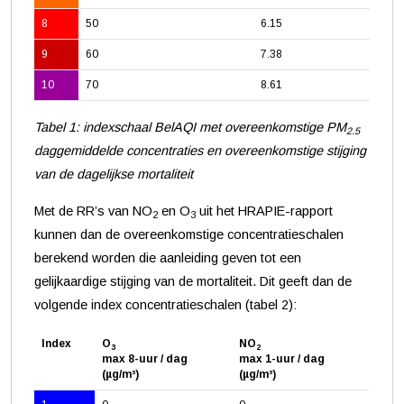
8
50
6.15
9
60
7.38
10
70
8.61
Tabel 1: indexschaal BelAQI met overeenkomstige PM
2.5
daggemiddelde concentraties en overeenkomstige stijging
van de dagelijkse mortaliteit
Met de RR’s van NO
en O
uit het HRAPIE-rapport
2
3
kunnen dan de overeenkomstige concentratieschalen
berekend worden die aanleiding geven tot een
gelijkaardige stijging van de mortaliteit. Dit geeft dan de
volgende index concentratieschalen (tabel 2):
Index
O
NO
3
2
max 8-uur / dag
max 1-uur / dag
(µg/m³)
(µg/m³)