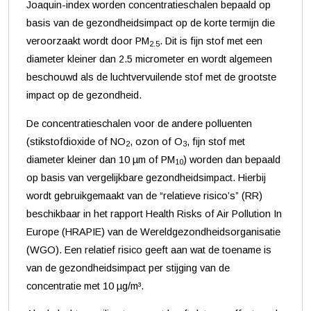
Joaquin-index worden concentratieschalen bepaald op
basis van de gezondheidsimpact op de korte termijn die
veroorzaakt wordt door PM
. Dit is fijn stof met een
2.5
diameter kleiner dan 2.5 micrometer en wordt algemeen
beschouwd als de luchtvervuilende stof met de grootste
impact op de gezondheid.
De concentratieschalen voor de andere polluenten
(stikstofdioxide of NO
, ozon of O
, fijn stof met
2
3
diameter kleiner dan 10 µm of PM
) worden dan bepaald
10
op basis van vergelijkbare gezondheidsimpact. Hierbij
wordt gebruikgemaakt van de “relatieve risico’s” (RR)
beschikbaar in het rapport Health Risks of Air Pollution In
Europe (HRAPIE) van de Wereldgezondheidsorganisatie
(WGO). Een relatief risico geeft aan wat de toename is
van de gezondheidsimpact per stijging van de
concentratie met 10 µg/m³.