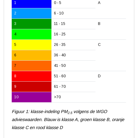
1
0 - 5
A
2
6 - 10
3
11 - 15
B
4
16 - 25
5
26 - 35
C
6
36 - 40
7
41 - 50
8
51 - 60
D
9
61 - 70
10
>70
Figuur 1: klasse-indeling PM
volgens de WGO
2.5
advieswaarden. Blauw is klasse A, groen klasse B, oranje
klasse C en rood klasse D