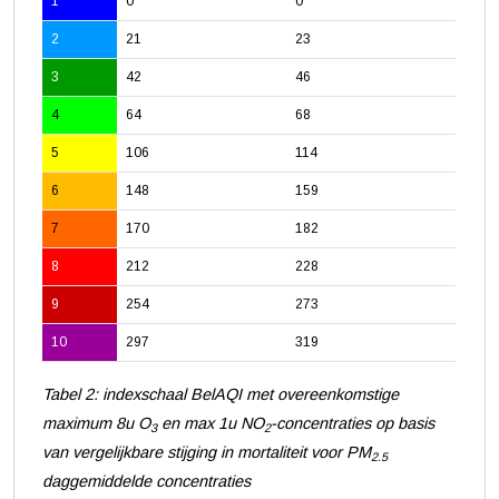
1
0
0
2
21
23
3
42
46
4
64
68
5
106
114
6
148
159
7
170
182
8
212
228
9
254
273
10
297
319
Tabel 2: indexschaal BelAQI met overeenkomstige
maximum 8u O
en max 1u NO
-concentraties op basis
3
2
van vergelijkbare stijging in mortaliteit voor PM
2.5
daggemiddelde concentraties