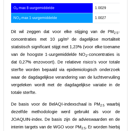
O
max 8-uurgemiddelde
1.0029
3
NO
max 1-uurgemiddelde
1.0027
2
Dit wil zeggen dat voor elke stijging van de PM
-
2.5
concentraties met 10 µg/m³ de dagelijkse mortaliteit
statistisch significant stijgt met 1,23% (voor elke toename
van de hoogste 1-uurgemiddelde NO
-concentraties is
2
dat 0,27% enzovoort). De relatieve risico’s voor totale
sterfte worden bepaald via epidemiologisch onderzoek
waar de dagdagelijkse verandering van de luchtvervuiling
vergeleken wordt met de dagdagelijkse variatie in de
totale sterfte.
De basis voor de BelAQI-indexschaal is PM
waarbij
2.5
dezelfde methodologie werd gebruikt als voor de
JOAQUIN-index. De basis zijn de advieswaarden en de
interim targets van de WGO voor PM
. Er worden hierbij
2.5