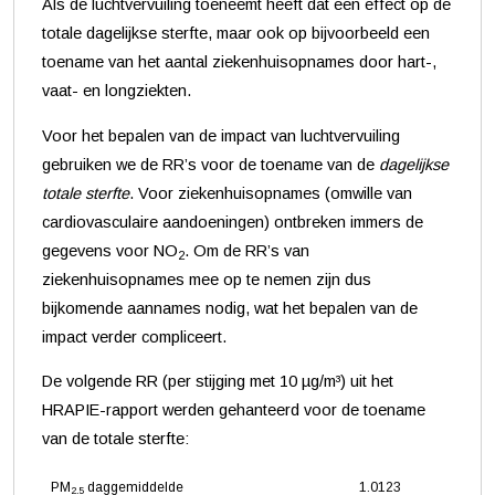
Als de luchtvervuiling toeneemt heeft dat een effect op de
totale dagelijkse sterfte, maar ook op bijvoorbeeld een
toename van het aantal ziekenhuisopnames door hart-,
vaat- en longziekten.
Voor het bepalen van de impact van luchtvervuiling
gebruiken we de RR’s voor de toename van de
dagelijkse
totale sterfte
. Voor ziekenhuisopnames (omwille van
cardiovasculaire aandoeningen) ontbreken immers de
gegevens voor NO
. Om de RR’s van
2
ziekenhuisopnames mee op te nemen zijn dus
bijkomende aannames nodig, wat het bepalen van de
impact verder compliceert.
De volgende RR (per stijging met 10 µg/m³) uit het
HRAPIE-rapport werden gehanteerd voor de toename
van de totale sterfte:
PM
daggemiddelde
1.0123
2.5