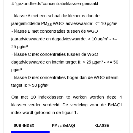
4 “gezondheids”concentratieklassen gemaakt:
- klasse A met een schaal die kleiner is dan de
jaargemiddelde PM
WGO-advieswaarde: <= 10 µg/m³
2.5
- klasse B met concentraties tussen de WGO
jaaradvieswaarde en dagadvieswaarde: > 10 µg/m³ - <=
25 µg/m³
- klasse C met concentraties tussen de WGO
dagadvieswaarde en interim target II: > 25 µg/m³ - <= 50
µg/m³
- klasse D met concentraties hoger dan de WGO interim
target II: > 50 µg/m³
Om met 10 indexklassen te werken worden deze 4
klassen verder verdeeld. De verdeling voor de BelAQI
index wordt getoond in de figuur 1.
SUB-INDEX
PM
BelAQI
KLASSE
2.5