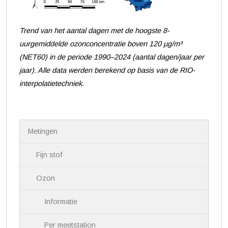
Trend van het aantal dagen met de hoogste 8-
uurgemiddelde ozonconcentratie boven 120 µg/m³
(NET60) in de periode 1990–2024
(aantal dagen/jaar per
jaar)
. Alle data werden berekend op basis van de RIO-
interpolatietechniek.
N
Metingen
a
v
i
Fijn stof
g
a
Ozon
t
i
Informatie
e
Per meetstation