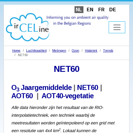
NL
EN
FR
DE
Home
Luchtkwaliteit
Metingen
Ozon
Historiek
Trends
NET60
NET60
O
Jaargemiddelde
|
NET60
|
3
AOT60
|
AOT40-vegetatie
Alle data hieronder zijn het resultaat van de RIO-
interpolatietechniek, een techniek waarbij de
meetresultaten worden geïnterpoleerd op een grid met
2
een resolutie van 4x4 km
. Lokaal kunnen de