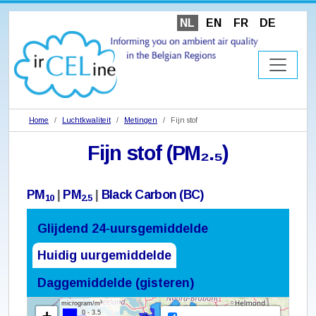
NL
EN
FR
DE
Home
Luchtkwaliteit
Metingen
Fijn stof
Fijn stof (PM₂.₅)
PM
|
PM
|
Black Carbon (BC)
10
2.5
Glijdend 24-uursgemiddelde
Huidig uurgemiddelde
Daggemiddelde (gisteren)