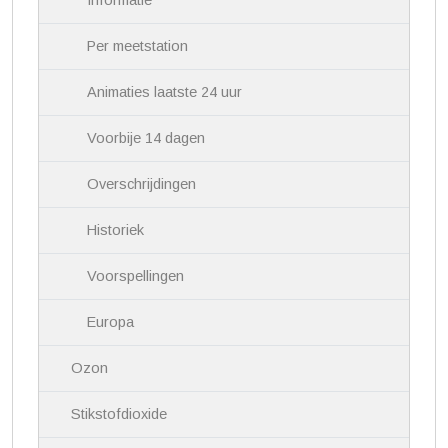
Informatie
t
i
Per meetstation
e
Animaties laatste 24 uur
Voorbije 14 dagen
Overschrijdingen
Historiek
Voorspellingen
Europa
Ozon
Stikstofdioxide