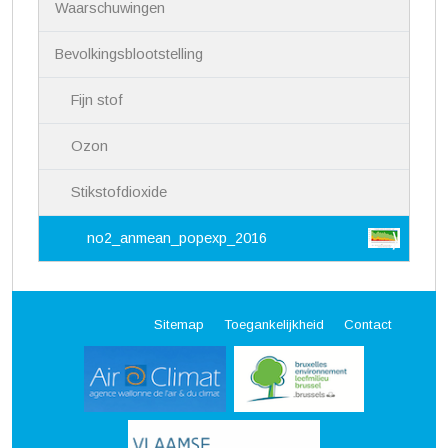
Waarschuwingen
t
i
Bevolkingsblootstelling
e
Fijn stof
Ozon
Stikstofdioxide
no2_anmean_popexp_2016
Sitemap
Toegankelijkheid
Contact