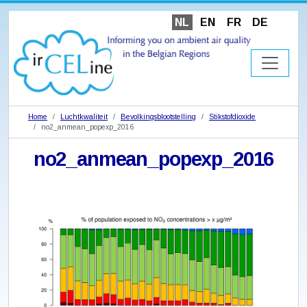
NL
EN
FR
DE
Home
Luchtkwaliteit
Bevolkingsblootstelling
Stikstofdioxide
no2_anmean_popexp_2016
no2_anmean_popexp_2016