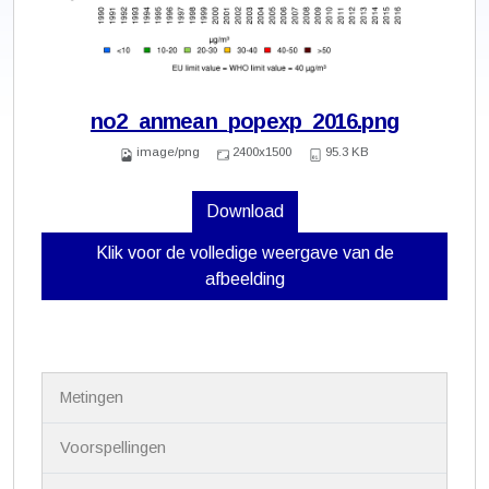
no2_anmean_popexp_2016.png
image/png
2400x1500
95.3 KB
Download
Klik voor de volledige weergave van de
afbeelding
N
Metingen
a
v
i
Voorspellingen
g
a