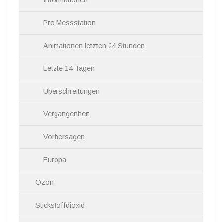
Informationen
t
i
Pro Messstation
o
n
Animationen letzten 24 Stunden
Letzte 14 Tagen
Überschreitungen
Vergangenheit
Vorhersagen
Europa
Ozon
Stickstoffdioxid