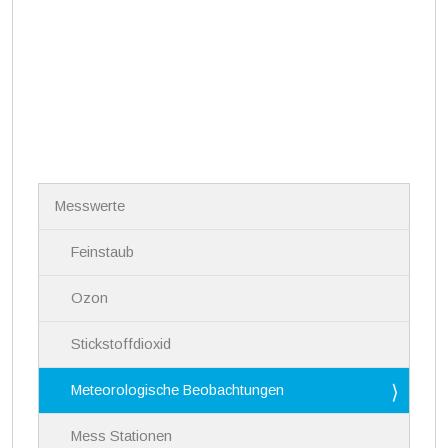
N
Messwerte
a
v
i
Feinstaub
g
a
Ozon
t
i
Stickstoffdioxid
o
n
Meteorologische Beobachtungen
Mess Stationen