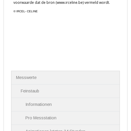
N
Messwerte
a
v
i
Feinstaub
g
a
Informationen
t
i
Pro Messstation
o
n