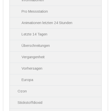
Informationen
t
i
Pro Messstation
o
n
Animationen letzten 24 Stunden
Letzte 14 Tagen
Überschreitungen
Vergangenheit
Vorhersagen
Europa
Ozon
Stickstoffdioxid