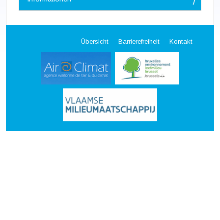
g
a
t
i
Übersicht
Barrierefreiheit
Kontakt
o
n