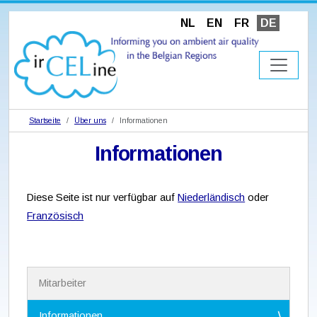
NL
EN
FR
DE
Startseite
Über uns
Informationen
Informationen
Diese Seite ist nur verfügbar auf
Niederländisch
oder
Französisch
N
Mitarbeiter
a
v
i
Informationen