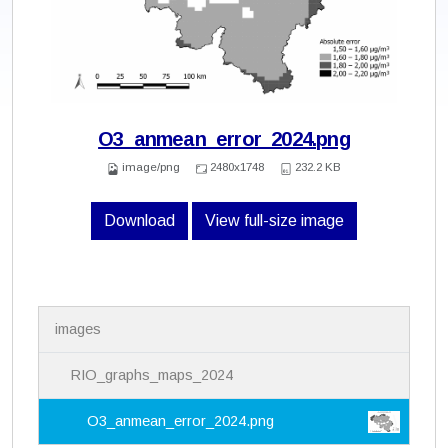
O3_anmean_error_2024.png
image/png
2480x1748
232.2 KB
Download
View full-size image
N
images
a
v
i
RIO_graphs_maps_2024
g
a
O3_anmean_error_2024.png
t