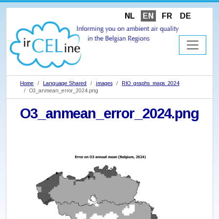
NL
EN
FR
DE
Home
Language Shared
images
RIO_graphs_maps_2024
O3_anmean_error_2024.png
O3_anmean_error_2024.png