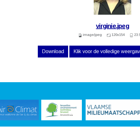
virginie.jpeg
image/jpeg
120x154
23.
Download
Klik voor de volledige weerga