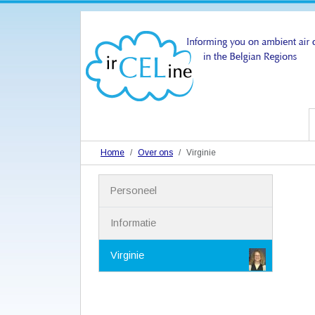
Home
Over ons
Virginie
N
Personeel
a
v
i
Informatie
g
a
Virginie
t
i
e