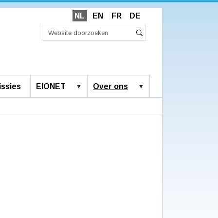
NL
EN
FR
DE
Zoek
Geavanceerd
Zoeken
zoeken...
ssies
EIONET
Over ons