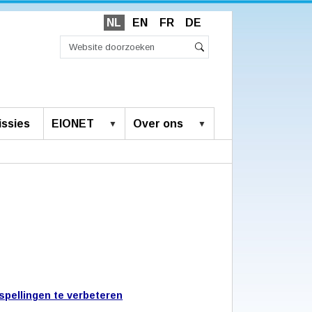
NL
EN
FR
DE
Zoek
Geavanceerd
Zoeken
zoeken...
ssies
EIONET
Over ons
spellingen te verbeteren