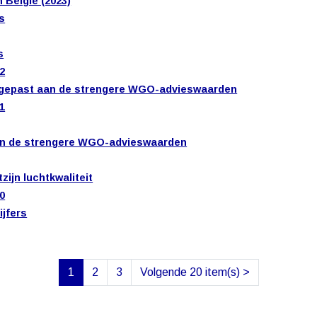
 België (2023)
ns
s
22
ngepast aan de strengere WGO-advieswaarden
21
aan de strengere WGO-advieswaarden
ijn luchtkwaliteit
20
ijfers
1
2
3
Volgende 20 item(s)
>
(huidige)