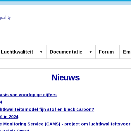
Luchtkwaliteit
Documentatie
Forum
Emi
Nieuws
basis van voorlopige cijfers
24
tkwaliteitsmodel fijn stof en black carbon?
ë in 2024
 Monitoring Service (CAMS) - project om luchtkwaliteitsvoor